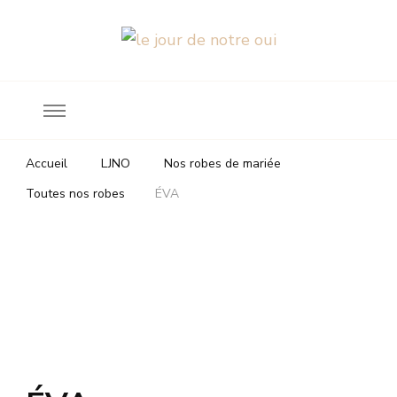
Robes de mariée
le jour de notre oui
Accueil
LJNO
Nos robes de mariée
Toutes nos robes
ÉVA