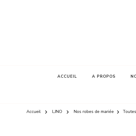
Robes de mariée
le jour de notre oui
ACCUEIL
A PROPOS
NO
Accueil
LJNO
Nos robes de mariée
Toutes