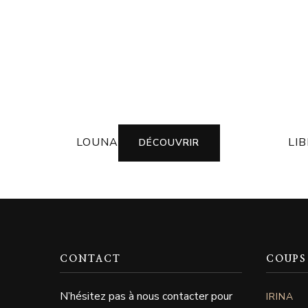
LOUNA
LI
DÉCOUVRIR
CONTACT
COUPS
N’hésitez pas à nous contacter pour
IRINA