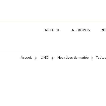
Robes de mariée
le jour de notre oui
ACCUEIL
A PROPOS
NO
Accueil
LJNO
Nos robes de mariée
Toutes