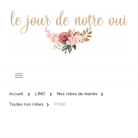
Robes de mariée
le jour de notre oui
Accueil
LJNO
Nos robes de mariée
Toutes nos robes
POSIE