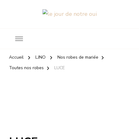
Robes de mariée
le jour de notre oui
Accueil
LJNO
Nos robes de mariée
Toutes nos robes
LUCE