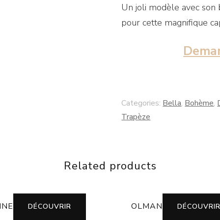
Un joli modèle avec son b
pour cette magnifique ca
Deman
Categories:
Bella
,
Bohème
,
Trapèze
Related products
INE
OLMAN
DÉCOUVRIR
DÉCOUVRI