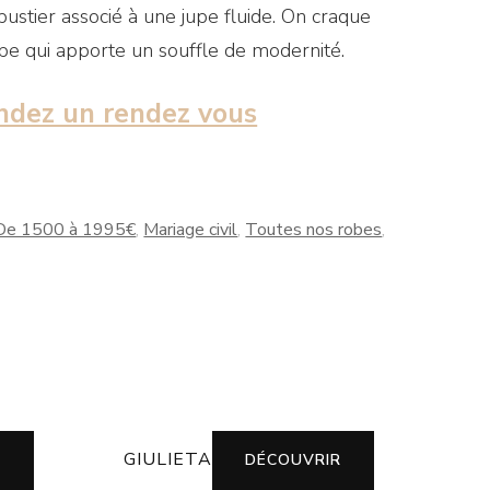
ustier associé à une jupe fluide. On craque
pe qui apporte un souffle de modernité.
dez un rendez vous
De 1500 à 1995€
,
Mariage civil
,
Toutes nos robes
,
GIULIETA
R
DÉCOUVRIR