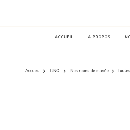
Robes de mariée
le jour de notre oui
ACCUEIL
A PROPOS
NO
Accueil
LJNO
Nos robes de mariée
Toutes