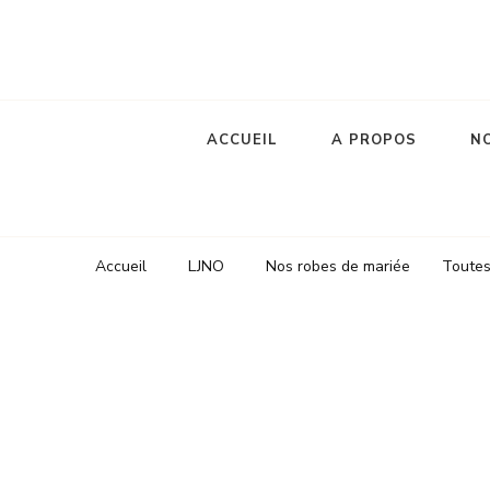
Robes de mariée
le jour de notre oui
ACCUEIL
A PROPOS
NO
Accueil
LJNO
Nos robes de mariée
Toutes