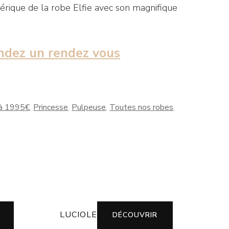
éérique de la robe Elfie avec son magnifique
dez un rendez vous
à 1995€
,
Princesse
,
Pulpeuse
,
Toutes nos robes
,
LUCIOLE
DÉCOUVRIR