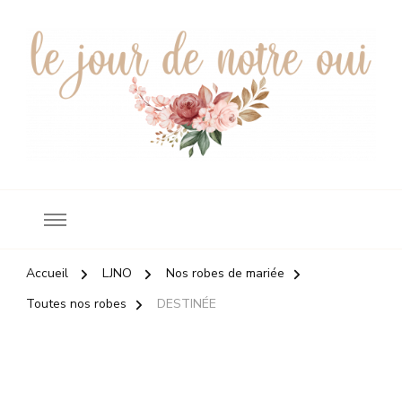
Robes de mariée
le jour de notre oui
Accueil
LJNO
Nos robes de mariée
Toutes nos robes
DESTINÉE