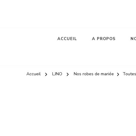
Robes de mariée
le jour de notre oui
ACCUEIL
A PROPOS
NO
Accueil
LJNO
Nos robes de mariée
Toutes