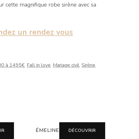
r cette magnifique robe sirène avec sa
dez un rendez vous
00 à 1495€
,
Fall in love
,
Mariage civil
,
Sirène
,
ÉMELINE
IR
DÉCOUVRIR