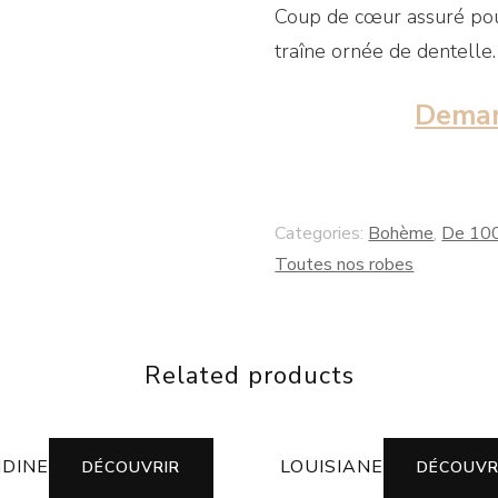
Coup de cœur assuré pou
traîne ornée de dentelle.
Deman
Categories:
Bohème
,
De 10
Toutes nos robes
Related products
DINE
LOUISIANE
DÉCOUVRIR
DÉCOUVR