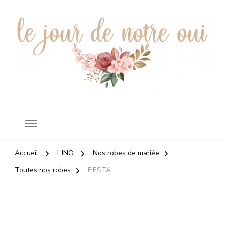
Robes de mariée
le jour de notre oui
Accueil
LJNO
Nos robes de mariée
Toutes nos robes
FIESTA