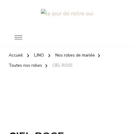
Robes de mariée
le jour de notre oui
Accueil
LJNO
Nos robes de mariée
Toutes nos robes
CIEL ROSE