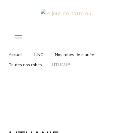
Robes de mariée
le jour de notre oui
Accueil
LJNO
Nos robes de mariée
Toutes nos robes
LITUANIE