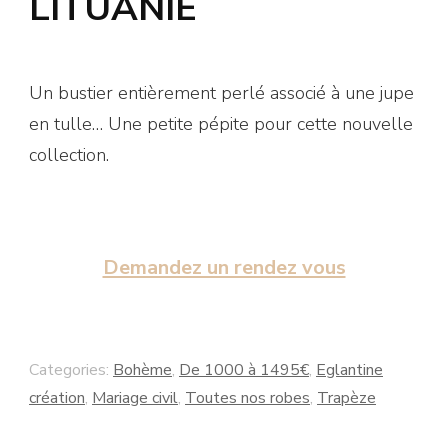
LITUANIE
Un bustier entièrement perlé associé à une jupe
en tulle… Une petite pépite pour cette nouvelle
collection.
Demandez un rendez vous
Categories:
Bohème
,
De 1000 à 1495€
,
Eglantine
création
,
Mariage civil
,
Toutes nos robes
,
Trapèze