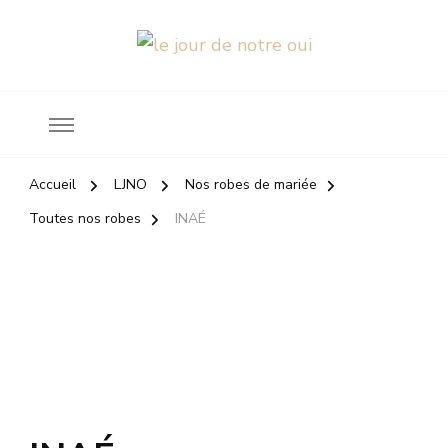
Robes de mariée
le jour de notre oui
Accueil
LJNO
Nos robes de mariée
Toutes nos robes
INAÉ