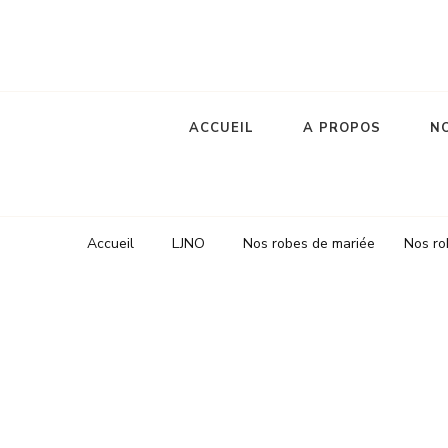
Robes de mariée
le jour de notre oui
ACCUEIL
A PROPOS
NO
Accueil
LJNO
Nos robes de mariée
Nos ro