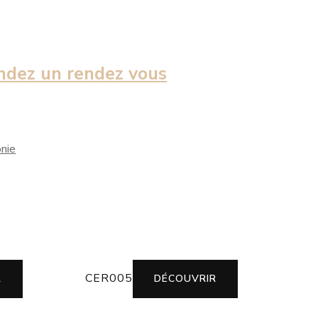
dez un rendez vous
nie
CER005
R
DÉCOUVRIR