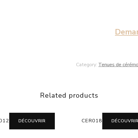
Deman
Category:
Tenues de cérémo
Related products
012
CER018
DÉCOUVRIR
DÉCOUVRI