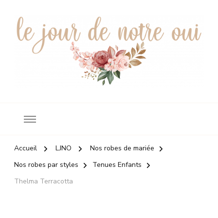
Robes de mariée
le jour de notre oui
Accueil
LJNO
Nos robes de mariée
Nos robes par styles
Tenues Enfants
Thelma Terracotta