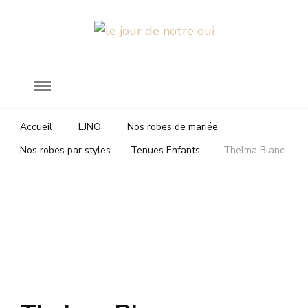
Robes de mariée
le jour de notre oui
Accueil
LJNO
Nos robes de mariée
Nos robes par styles
Tenues Enfants
Thelma Blanc