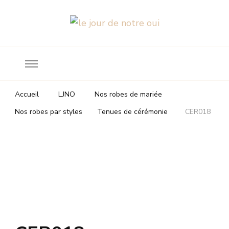
Robes de mariée
le jour de notre oui
Accueil
LJNO
Nos robes de mariée
Nos robes par styles
Tenues de cérémonie
CER018