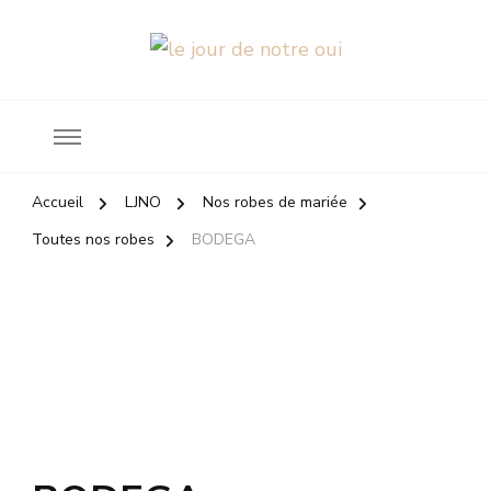
Robes de mariée
le jour de notre oui
Accueil
LJNO
Nos robes de mariée
Toutes nos robes
BODEGA