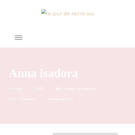
Robes de mariée
le jour de notre oui
Anna isadora
Accueil
LJNO
Nos robes de mariée
Nos créateurs
Anna isadora